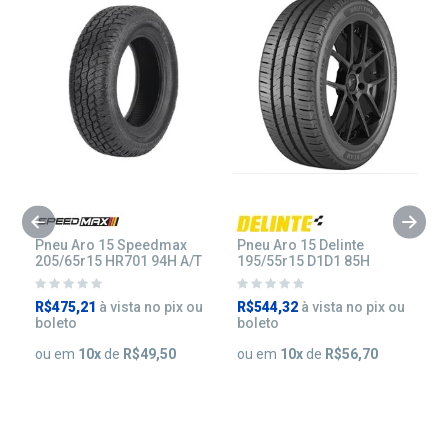
Pneu Aro 15 Speedmax
Pneu Aro 15 Delinte
P
T
205/65r15 HR701 94H A/T
195/55r15 D1D1 85H
1
u
R$475,21
à vista no pix ou
R$544,32
à vista no pix ou
R
boleto
boleto
b
ou em
10
x
de
R$49,50
ou em
10
x
de
R$56,70
o