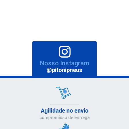
Nosso Instagram
@pitonipneus