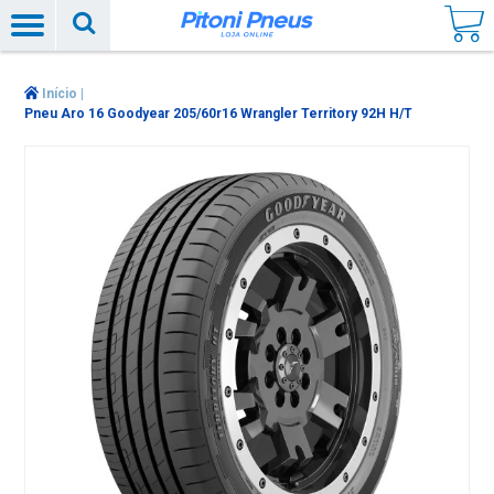
Início
|
Pneu Aro 16 Goodyear 205/60r16 Wrangler Territory 92H H/T