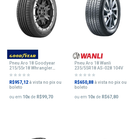
Pneu Aro 18 Goodyear
Pneu Aro 18 Wanli
215/55r18 Whrangler
235/55R18 AS-028 104V
Territory 95V
R$957,12
à vista no pix ou
R$650,88
à vista no pix ou
boleto
boleto
ou em
10
x
de
R$99,70
ou em
10
x
de
R$67,80