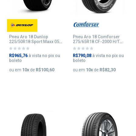
Pneu Aro 18 Dunlop
Pneu Aro 18 Comforser
225/50R18 Sport Maxx 050
275/65R18 CF-2000 H/T
95W
116H
R$965,76
à vista no pix ou
R$790,08
à vista no pix ou
boleto
boleto
ou em
10
x
de
R$100,60
ou em
10
x
de
R$82,30