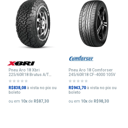
Pneu Aro 18 Xbri
Pneu Aro 18 Comforser
225/60R18 Brutus A/T
245/60R18 CF-4000 105V
101/98R
R$838,08
à vista no pix ou
R$943,70
à vista no pix ou
boleto
boleto
ou em
10
x
de
R$87,30
ou em
10
x
de
R$98,30