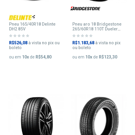
Pneu 165/40R18 Delinte
Pneu aro 18 Bridgestone
DH2 85V
265/60R18 110T Dueler
Ecopia HT 684 II
R$526,08
à vista no pix ou
R$1.183,68
à vista no pix
boleto
ou boleto
ou em
10
x
de
R$54,80
ou em
10
x
de
R$123,30