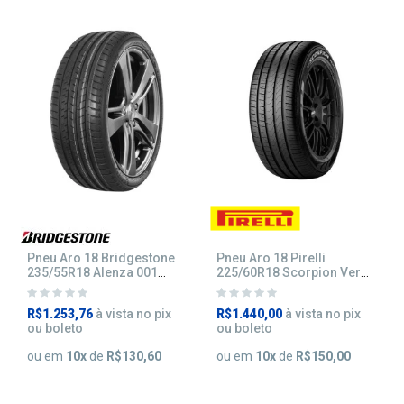
Pneu Aro 18 Bridgestone
Pneu Aro 18 Pirelli
235/55R18 Alenza 001
225/60R18 Scorpion Verde
100V
104H
R$1.253,76
à vista no pix
R$1.440,00
à vista no pix
ou boleto
ou boleto
ou em
10
x
de
R$130,60
ou em
10
x
de
R$150,00