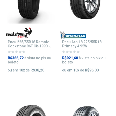
Pneu 225/55R18 Remold
Pneu Aro 18 225/55R18
Cockstone 96T Ck-1990 -
Primacy 4 95W
Inmetro
R$366,72
à vista no pix ou
R$921,60
à vista no pix ou
boleto
boleto
ou em
10
x
de
R$38,20
ou em
10
x
de
R$96,00