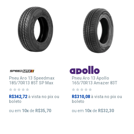
Pneu Aro 13 Speedmax
Pneu Aro 13 Apollo
185/70R13 85T SP Max
165/70R13 Amazer 83T
R$342,72
à vista no pix ou
R$310,08
à vista no pix ou
boleto
boleto
ou em
10
x
de
R$35,70
ou em
10
x
de
R$32,30