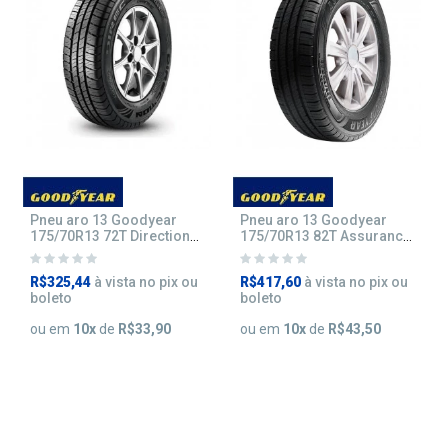
Pneu aro 13 Goodyear
Pneu aro 13 Goodyear
175/70R13 72T Direction
175/70R13 82T Assurance
touring
Maxlife
R$325,44
à vista no pix ou
R$417,60
à vista no pix ou
boleto
boleto
ou em
10
x
de
R$33,90
ou em
10
x
de
R$43,50