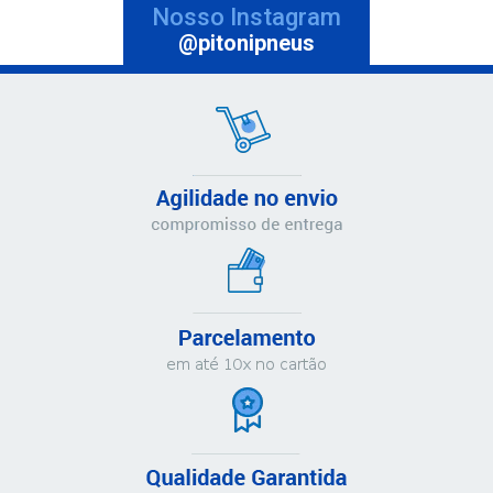
Nosso Instagram
@pitonipneus