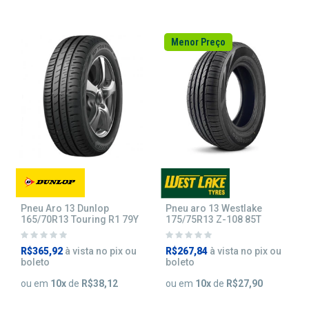
Menor Preço
Pneu Aro 13 Dunlop
Pneu aro 13 Westlake
165/70R13 Touring R1 79Y
175/75R13 Z-108 85T
R$365,92
à vista no pix ou
R$267,84
à vista no pix ou
boleto
boleto
ou em
10
x
de
R$38,12
ou em
10
x
de
R$27,90