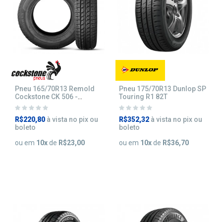
Pneu 165/70R13 Remold
Pneu 175/70R13 Dunlop SP
Cockstone CK 506 -
Touring R1 82T
Inmetro
R$220,80
à vista no pix ou
R$352,32
à vista no pix ou
boleto
boleto
ou em
10
x
de
R$23,00
ou em
10
x
de
R$36,70