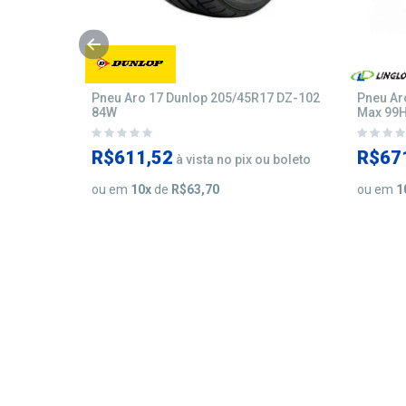
7 Sport
Pneu Aro 17 Dunlop 205/45R17 DZ-102
Pneu Ar
84W
Max 99
R$611,52
R$67
ou boleto
à vista no pix ou boleto
ou em
10
x
de
R$63,70
ou em
1