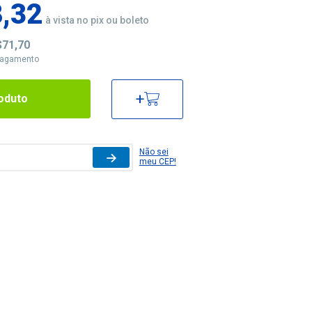
,32
à vista no pix ou boleto
$71,70
pagamento
+
oduto
Não sei
meu CEP!