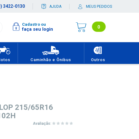
3) 3422-0130
AJUDA
MEUS PEDIDOS
Cadastro ou
0
faça seu login
Você não tem itens no seu carrinho de compras.
otos
Caminhão e Ônibus
Outros
LOP 215/65R16
102H
Avaliação: