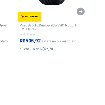
Sport
Pneu Aro 16 Dunlop 205/55R16 Sport
Pneu Aro 1
FM800 91V
FM800 83
R$505,92
R$582,
boleto
à vista no pix ou boleto
ou em
10
x
de
R$52,70
ou em
10
x