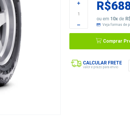
R$688
ou em
10
x
de
R
Veja formas de 
Comprar Pr
CALCULAR FRETE
valor e prazo para envio