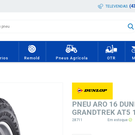
(4
TELEVENDAS:
ários
Remold
Pneus Agrícola
OTR
M
PNEU ARO 16 DUN
GRANDTREK AT5 
28711
Em estoque