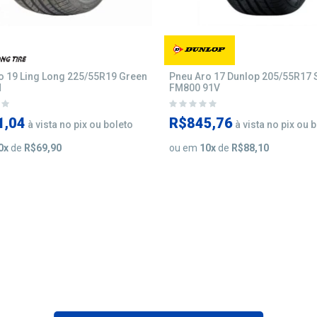
o 19 Ling Long 225/55R19 Green
Pneu Aro 17 Dunlop 205/55R17 
H
FM800 91V
1,04
R$845,76
à vista no pix ou boleto
à vista no pix ou 
0
x
de
R$69,90
ou em
10
x
de
R$88,10