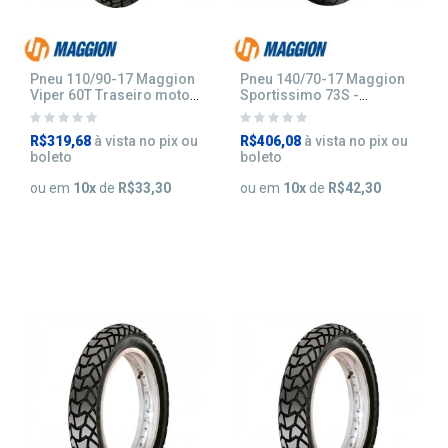
Pneu 110/90-17 Maggion
Pneu 140/70-17 Maggion
Viper 60T Traseiro moto
Sportissimo 73S -
Bross
Traseiro
R$319,68
à vista no pix ou
R$406,08
à vista no pix ou
boleto
boleto
ou em
10
x
de
R$33,30
ou em
10
x
de
R$42,30