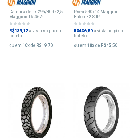
Câmara de ar 295/80R22,5
Pneu 590x14 Maggion
Maggion TR 462-
Falco F2 80P
Caminhão
R$189,12
à vista no pix ou
R$436,80
à vista no pix ou
boleto
boleto
ou em
10
x
de
R$19,70
ou em
10
x
de
R$45,50