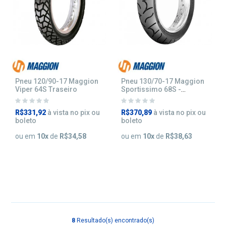
Pneu 120/90-17 Maggion
Pneu 130/70-17 Maggion
Viper 64S Traseiro
Sportissimo 68S -
Traseiro
R$331,92
à vista no pix ou
R$370,89
à vista no pix ou
boleto
boleto
ou em
10
x
de
R$34,58
ou em
10
x
de
R$38,63
8
Resultado(s) encontrado(s)