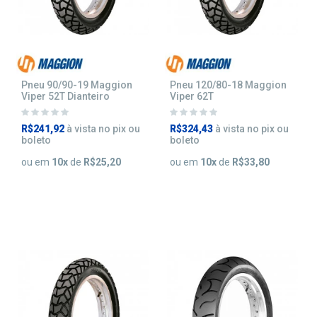
Pneu 90/90-19 Maggion
Pneu 120/80-18 Maggion
Viper 52T Dianteiro
Viper 62T
R$241,92
à vista no pix ou
R$324,43
à vista no pix ou
boleto
boleto
ou em
10
x
de
R$25,20
ou em
10
x
de
R$33,80