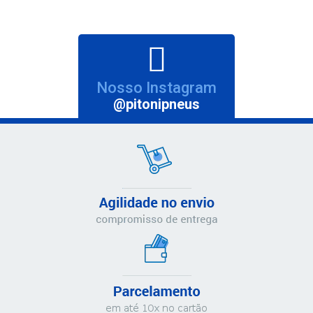
Nosso Instagram
@pitonipneus