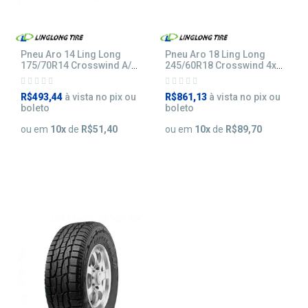
Pneu Aro 14 Ling Long
Pneu Aro 18 Ling Long
175/70R14 Crosswind A/T
245/60R18 Crosswind 4x4
88H
HP 105V
R$493,44
à vista no pix ou
R$861,13
à vista no pix ou
boleto
boleto
ou em
10
x
de
R$51,40
ou em
10
x
de
R$89,70