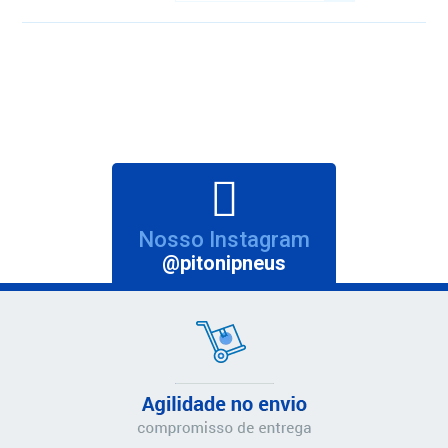
Nosso Instagram
@pitonipneus