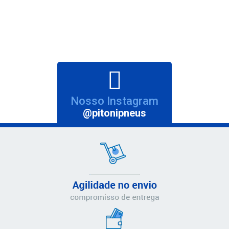
Nosso Instagram
@pitonipneus