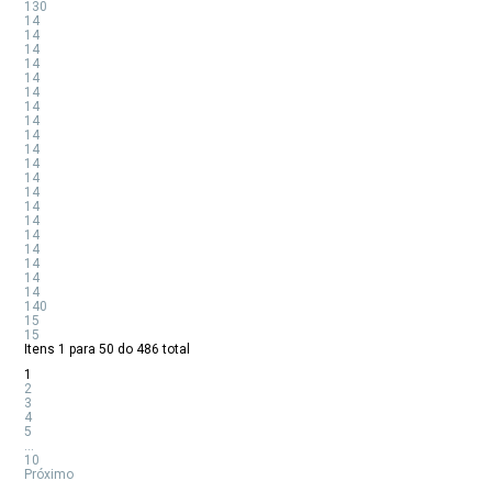
130
14
14
14
14
14
14
14
14
14
14
14
14
14
14
14
14
14
14
14
14
140
15
15
Itens 1 para 50 do 486 total
1
2
3
4
5
...
10
Próximo